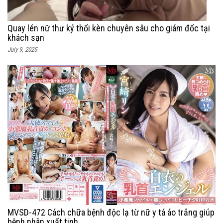
Quay lén nữ thư ký thổi kèn chuyên sâu cho giám đốc tại
khách sạn
July 9, 2025
MVSD-472 Cách chữa bệnh độc lạ từ nữ y tá áo trắng giúp
bệnh nhân xuất tinh