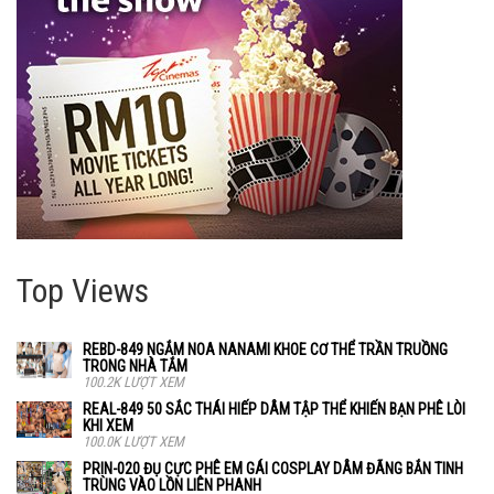
Top Views
REBD-849 NGẮM NOA NANAMI KHOE CƠ THỂ TRẦN TRUỒNG
TRONG NHÀ TẮM
100.2K LƯỢT XEM
REAL-849 50 SẮC THÁI HIẾP DÂM TẬP THỂ KHIẾN BẠN PHÊ LÒI
KHI XEM
100.0K LƯỢT XEM
PRIN-020 ĐỤ CỰC PHÊ EM GÁI COSPLAY DÂM ĐÃNG BẮN TINH
TRÙNG VÀO LỒN LIÊN PHANH