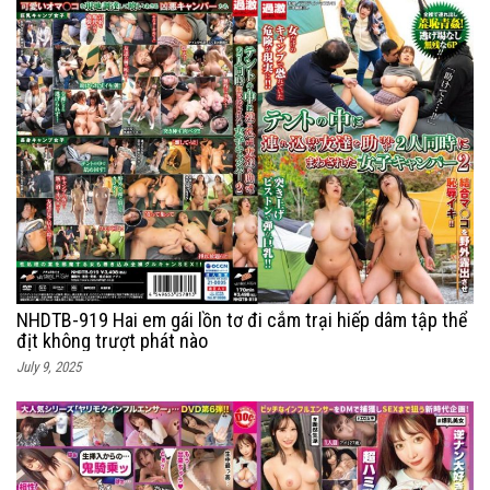
NHDTB-919 Hai em gái lồn tơ đi cắm trại hiếp dâm tập thể
địt không trượt phát nào
July 9, 2025