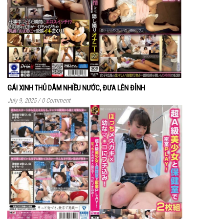
GÁI XINH THỦ DÂM NHIỀU NƯỚC, ĐƯA LÊN ĐỈNH
July 9, 2025
/
0 Comment