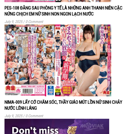
PES-108 ĐẰNG SAU PHÒNG Y TẾ LÀ NHỮNG ANH THANH NIÊN CẶC
NỨNG CHỊCH EM NỮ SINH NON NGON LẠCH NƯỚC
July 9, 2025
/
0 Comment
NIMA-009 LẤY CỚ CHĂM SÓC, THẦY GIÁO MÚT LỒN NỮ SINH CHẢY
NƯỚC LÊNH LÁNG
July 9, 2025
/
0 Comment